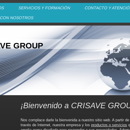
OS
SERVICIOS Y FORMACIÓN
CONTACTO Y ATENCIÓ
 CON NOSOTROS
AVE GROUP
¡Bienvenido a CRISAVE GROU
Nos complace darle la bienvenida a nuestro sitio web. A partir d
través de Internet, nuestra empresa y los
productos o servicios
q
amplia gama diseñada para responder a sus necesidades. Ademá