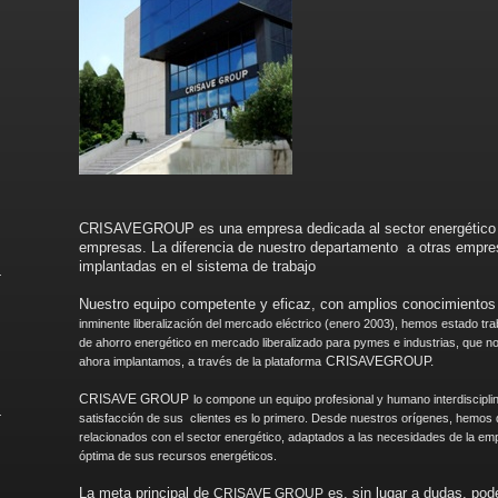
CRISAVEGROUP es una empresa dedicada al sector energético 
empresas. La diferencia de nuestro departamento a otras empre
implantadas en el sistema de trabajo
Nuestro equipo competente y eficaz, con amplios conocimientos
inminente liberalización del mercado eléctrico (enero 2003), hemos estado tr
de ahorro energético en mercado liberalizado para pymes e industrias, que n
CRISAVEGROUP.
ahora implantamos, a través de la plataforma
CRISAVE GROUP
lo compone un equipo profesional y humano interdisciplin
satisfacción de sus clientes es lo primero. Desde nuestros orígenes, hemos 
relacionados con el sector energético, adaptados a las necesidades de la e
óptima de sus recursos energéticos.
La meta principal de
es, sin lugar a dudas, pod
CRISAVE GROUP